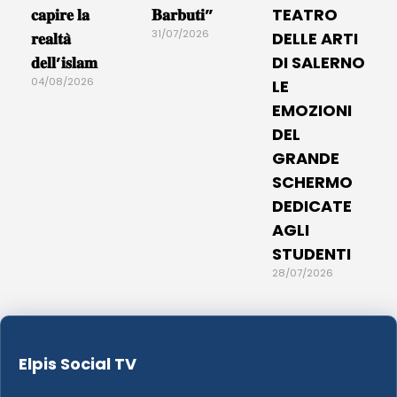
𝐜𝐚𝐩𝐢𝐫𝐞 𝐥𝐚
𝐁𝐚𝐫𝐛𝐮𝐭𝐢”
TEATRO
31/07/2026
𝐫𝐞𝐚𝐥𝐭𝐚̀
DELLE ARTI
𝐝𝐞𝐥𝐥’𝐢𝐬𝐥𝐚𝐦
DI SALERNO
04/08/2026
LE
EMOZIONI
DEL
GRANDE
SCHERMO
DEDICATE
AGLI
STUDENTI
28/07/2026
Elpis Social TV