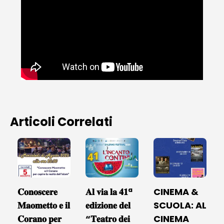
Articoli Correlati
𝐂𝐨𝐧𝐨𝐬𝐜𝐞𝐫𝐞
𝐀𝐥 𝐯𝐢𝐚 𝐥𝐚 𝟒𝟏ª
CINEMA &
𝐌𝐚𝐨𝐦𝐞𝐭𝐭𝐨 𝐞 𝐢𝐥
𝐞𝐝𝐢𝐳𝐢𝐨𝐧𝐞 𝐝𝐞𝐥
SCUOLA: AL
𝐂𝐨𝐫𝐚𝐧𝐨 𝐩𝐞𝐫
“𝐓𝐞𝐚𝐭𝐫𝐨 𝐝𝐞𝐢
CINEMA