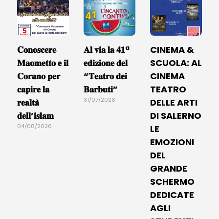
𝐂𝐨𝐧𝐨𝐬𝐜𝐞𝐫𝐞
𝐀𝐥 𝐯𝐢𝐚 𝐥𝐚 𝟒𝟏ª
CINEMA &
𝐌𝐚𝐨𝐦𝐞𝐭𝐭𝐨 𝐞 𝐢𝐥
𝐞𝐝𝐢𝐳𝐢𝐨𝐧𝐞 𝐝𝐞𝐥
SCUOLA: AL
𝐂𝐨𝐫𝐚𝐧𝐨 𝐩𝐞𝐫
“𝐓𝐞𝐚𝐭𝐫𝐨 𝐝𝐞𝐢
CINEMA
𝐜𝐚𝐩𝐢𝐫𝐞 𝐥𝐚
𝐁𝐚𝐫𝐛𝐮𝐭𝐢”
TEATRO
31/07/2026
𝐫𝐞𝐚𝐥𝐭𝐚̀
DELLE ARTI
𝐝𝐞𝐥𝐥’𝐢𝐬𝐥𝐚𝐦
DI SALERNO
04/08/2026
LE
EMOZIONI
DEL
GRANDE
SCHERMO
DEDICATE
AGLI