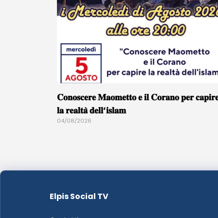
𝐂𝐨𝐧𝐨𝐬𝐜𝐞𝐫𝐞 𝐌𝐚𝐨𝐦𝐞𝐭𝐭𝐨 𝐞 𝐢𝐥 𝐂𝐨𝐫𝐚𝐧𝐨 𝐩𝐞𝐫 𝐜𝐚𝐩𝐢𝐫
𝐥𝐚 𝐫𝐞𝐚𝐥𝐭𝐚̀ 𝐝𝐞𝐥𝐥’𝐢𝐬𝐥𝐚𝐦
04/08/2026
Elpis Social TV