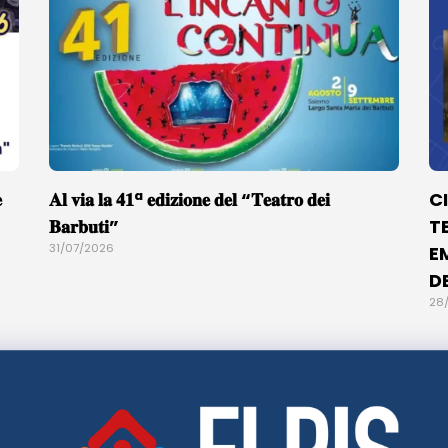

𝐀𝐥 𝐯𝐢𝐚 𝐥𝐚 𝟒𝟏ª 𝐞𝐝𝐢𝐳𝐢𝐨𝐧𝐞 𝐝𝐞𝐥 “𝐓𝐞𝐚𝐭𝐫𝐨 𝐝𝐞𝐢
C
𝐁𝐚𝐫𝐛𝐮𝐭𝐢”
T
31/07/2026
E
D
28