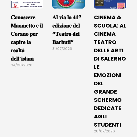
𝐂𝐨𝐧𝐨𝐬𝐜𝐞𝐫𝐞
𝐀𝐥 𝐯𝐢𝐚 𝐥𝐚 𝟒𝟏ª
CINEMA &
𝐌𝐚𝐨𝐦𝐞𝐭𝐭𝐨 𝐞 𝐢𝐥
𝐞𝐝𝐢𝐳𝐢𝐨𝐧𝐞 𝐝𝐞𝐥
SCUOLA: AL
𝐂𝐨𝐫𝐚𝐧𝐨 𝐩𝐞𝐫
“𝐓𝐞𝐚𝐭𝐫𝐨 𝐝𝐞𝐢
CINEMA
𝐜𝐚𝐩𝐢𝐫𝐞 𝐥𝐚
𝐁𝐚𝐫𝐛𝐮𝐭𝐢”
TEATRO
31/07/2026
𝐫𝐞𝐚𝐥𝐭𝐚̀
DELLE ARTI
𝐝𝐞𝐥𝐥’𝐢𝐬𝐥𝐚𝐦
DI SALERNO
04/08/2026
LE
EMOZIONI
DEL
GRANDE
SCHERMO
DEDICATE
AGLI
STUDENTI
28/07/2026