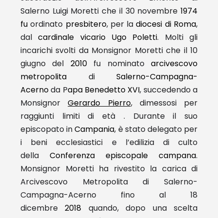
Salerno Luigi Moretti che
i
l 30 novembre
1974
fu
ordinato
presbitero
, per la
diocesi di Roma
,
dal
cardinale vicario
Ugo Poletti
. Molti gli
incarichi svolti da Monsignor Moretti che il 10
giugno del
2010
fu nominato
arcivescovo
metropolita
di
Salerno-Campagna-
Acerno
da P
apa Benedetto XVI
, succedendo a
Monsignor
Gerardo Pierro
, dimessosi per
raggiunti limiti di età . Durante il suo
episcopato in
Campania
, è stato delegato per
i beni ecclesiastici e l’edilizia di culto
della
Conferenza episcopale campana
.
Monsignor Moretti ha rivestito la carica di
Arcivescovo Metropolita di Salerno-
Campagna-Acerno fino al 18
dicembre
2018
quando, dopo una scelta