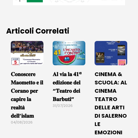
Articoli Correlati
𝐂𝐨𝐧𝐨𝐬𝐜𝐞𝐫𝐞
𝐀𝐥 𝐯𝐢𝐚 𝐥𝐚 𝟒𝟏ª
CINEMA &
𝐌𝐚𝐨𝐦𝐞𝐭𝐭𝐨 𝐞 𝐢𝐥
𝐞𝐝𝐢𝐳𝐢𝐨𝐧𝐞 𝐝𝐞𝐥
SCUOLA: AL
𝐂𝐨𝐫𝐚𝐧𝐨 𝐩𝐞𝐫
“𝐓𝐞𝐚𝐭𝐫𝐨 𝐝𝐞𝐢
CINEMA
𝐜𝐚𝐩𝐢𝐫𝐞 𝐥𝐚
𝐁𝐚𝐫𝐛𝐮𝐭𝐢”
TEATRO
31/07/2026
𝐫𝐞𝐚𝐥𝐭𝐚̀
DELLE ARTI
𝐝𝐞𝐥𝐥’𝐢𝐬𝐥𝐚𝐦
DI SALERNO
04/08/2026
LE
EMOZIONI