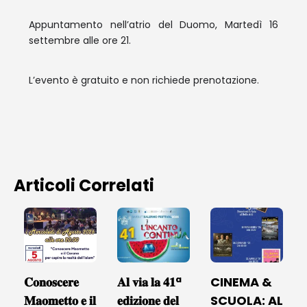
Appuntamento nell’atrio del Duomo, Martedì 16
settembre alle ore 21.
L’evento è gratuito e non richiede prenotazione.
Articoli Correlati
𝐂𝐨𝐧𝐨𝐬𝐜𝐞𝐫𝐞
𝐀𝐥 𝐯𝐢𝐚 𝐥𝐚 𝟒𝟏ª
CINEMA &
𝐌𝐚𝐨𝐦𝐞𝐭𝐭𝐨 𝐞 𝐢𝐥
𝐞𝐝𝐢𝐳𝐢𝐨𝐧𝐞 𝐝𝐞𝐥
SCUOLA: AL