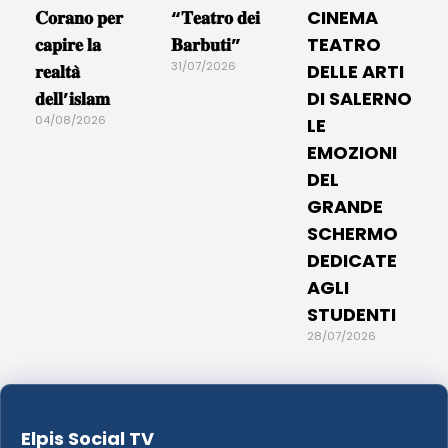
𝐂𝐨𝐫𝐚𝐧𝐨 𝐩𝐞𝐫
“𝐓𝐞𝐚𝐭𝐫𝐨 𝐝𝐞𝐢
CINEMA
𝐜𝐚𝐩𝐢𝐫𝐞 𝐥𝐚
𝐁𝐚𝐫𝐛𝐮𝐭𝐢”
TEATRO
31/07/2026
𝐫𝐞𝐚𝐥𝐭𝐚̀
DELLE ARTI
𝐝𝐞𝐥𝐥’𝐢𝐬𝐥𝐚𝐦
DI SALERNO
04/08/2026
LE
EMOZIONI
DEL
GRANDE
SCHERMO
DEDICATE
AGLI
STUDENTI
28/07/2026
Elpis Social TV