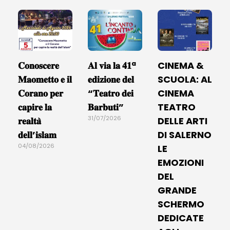
𝐂𝐨𝐧𝐨𝐬𝐜𝐞𝐫𝐞
𝐀𝐥 𝐯𝐢𝐚 𝐥𝐚 𝟒𝟏ª
CINEMA &
𝐌𝐚𝐨𝐦𝐞𝐭𝐭𝐨 𝐞 𝐢𝐥
𝐞𝐝𝐢𝐳𝐢𝐨𝐧𝐞 𝐝𝐞𝐥
SCUOLA: AL
𝐂𝐨𝐫𝐚𝐧𝐨 𝐩𝐞𝐫
“𝐓𝐞𝐚𝐭𝐫𝐨 𝐝𝐞𝐢
CINEMA
𝐜𝐚𝐩𝐢𝐫𝐞 𝐥𝐚
𝐁𝐚𝐫𝐛𝐮𝐭𝐢”
TEATRO
31/07/2026
𝐫𝐞𝐚𝐥𝐭𝐚̀
DELLE ARTI
𝐝𝐞𝐥𝐥’𝐢𝐬𝐥𝐚𝐦
DI SALERNO
04/08/2026
LE
EMOZIONI
DEL
GRANDE
SCHERMO
DEDICATE