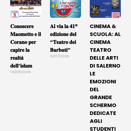
𝐂𝐨𝐧𝐨𝐬𝐜𝐞𝐫𝐞
𝐀𝐥 𝐯𝐢𝐚 𝐥𝐚 𝟒𝟏ª
CINEMA &
𝐌𝐚𝐨𝐦𝐞𝐭𝐭𝐨 𝐞 𝐢𝐥
𝐞𝐝𝐢𝐳𝐢𝐨𝐧𝐞 𝐝𝐞𝐥
SCUOLA: AL
𝐂𝐨𝐫𝐚𝐧𝐨 𝐩𝐞𝐫
“𝐓𝐞𝐚𝐭𝐫𝐨 𝐝𝐞𝐢
CINEMA
𝐜𝐚𝐩𝐢𝐫𝐞 𝐥𝐚
𝐁𝐚𝐫𝐛𝐮𝐭𝐢”
TEATRO
31/07/2026
𝐫𝐞𝐚𝐥𝐭𝐚̀
DELLE ARTI
𝐝𝐞𝐥𝐥’𝐢𝐬𝐥𝐚𝐦
DI SALERNO
04/08/2026
LE
EMOZIONI
DEL
GRANDE
SCHERMO
DEDICATE
AGLI
STUDENTI