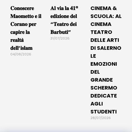
𝐂𝐨𝐧𝐨𝐬𝐜𝐞𝐫𝐞
𝐀𝐥 𝐯𝐢𝐚 𝐥𝐚 𝟒𝟏ª
CINEMA &
𝐌𝐚𝐨𝐦𝐞𝐭𝐭𝐨 𝐞 𝐢𝐥
𝐞𝐝𝐢𝐳𝐢𝐨𝐧𝐞 𝐝𝐞𝐥
SCUOLA: AL
𝐂𝐨𝐫𝐚𝐧𝐨 𝐩𝐞𝐫
“𝐓𝐞𝐚𝐭𝐫𝐨 𝐝𝐞𝐢
CINEMA
𝐜𝐚𝐩𝐢𝐫𝐞 𝐥𝐚
𝐁𝐚𝐫𝐛𝐮𝐭𝐢”
TEATRO
31/07/2026
𝐫𝐞𝐚𝐥𝐭𝐚̀
DELLE ARTI
𝐝𝐞𝐥𝐥’𝐢𝐬𝐥𝐚𝐦
DI SALERNO
04/08/2026
LE
EMOZIONI
DEL
GRANDE
SCHERMO
DEDICATE
AGLI
STUDENTI
28/07/2026