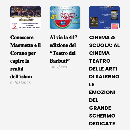
𝐂𝐨𝐧𝐨𝐬𝐜𝐞𝐫𝐞
𝐀𝐥 𝐯𝐢𝐚 𝐥𝐚 𝟒𝟏ª
CINEMA &
𝐌𝐚𝐨𝐦𝐞𝐭𝐭𝐨 𝐞 𝐢𝐥
𝐞𝐝𝐢𝐳𝐢𝐨𝐧𝐞 𝐝𝐞𝐥
SCUOLA: AL
𝐂𝐨𝐫𝐚𝐧𝐨 𝐩𝐞𝐫
“𝐓𝐞𝐚𝐭𝐫𝐨 𝐝𝐞𝐢
CINEMA
𝐜𝐚𝐩𝐢𝐫𝐞 𝐥𝐚
𝐁𝐚𝐫𝐛𝐮𝐭𝐢”
TEATRO
31/07/2026
𝐫𝐞𝐚𝐥𝐭𝐚̀
DELLE ARTI
𝐝𝐞𝐥𝐥’𝐢𝐬𝐥𝐚𝐦
DI SALERNO
04/08/2026
LE
EMOZIONI
DEL
GRANDE
SCHERMO
DEDICATE