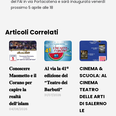
del FAI in via Portacatena e sarà inaugurata venerdì
prossimo 5 aprile alle 18
Articoli Correlati
𝐂𝐨𝐧𝐨𝐬𝐜𝐞𝐫𝐞
𝐀𝐥 𝐯𝐢𝐚 𝐥𝐚 𝟒𝟏ª
CINEMA &
𝐌𝐚𝐨𝐦𝐞𝐭𝐭𝐨 𝐞 𝐢𝐥
𝐞𝐝𝐢𝐳𝐢𝐨𝐧𝐞 𝐝𝐞𝐥
SCUOLA: AL
𝐂𝐨𝐫𝐚𝐧𝐨 𝐩𝐞𝐫
“𝐓𝐞𝐚𝐭𝐫𝐨 𝐝𝐞𝐢
CINEMA
𝐜𝐚𝐩𝐢𝐫𝐞 𝐥𝐚
𝐁𝐚𝐫𝐛𝐮𝐭𝐢”
TEATRO
31/07/2026
𝐫𝐞𝐚𝐥𝐭𝐚̀
DELLE ARTI
𝐝𝐞𝐥𝐥’𝐢𝐬𝐥𝐚𝐦
DI SALERNO
04/08/2026
LE