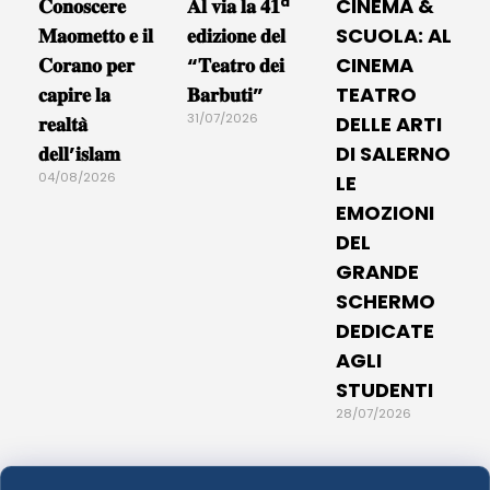
𝐂𝐨𝐧𝐨𝐬𝐜𝐞𝐫𝐞
𝐀𝐥 𝐯𝐢𝐚 𝐥𝐚 𝟒𝟏ª
CINEMA &
𝐌𝐚𝐨𝐦𝐞𝐭𝐭𝐨 𝐞 𝐢𝐥
𝐞𝐝𝐢𝐳𝐢𝐨𝐧𝐞 𝐝𝐞𝐥
SCUOLA: AL
𝐂𝐨𝐫𝐚𝐧𝐨 𝐩𝐞𝐫
“𝐓𝐞𝐚𝐭𝐫𝐨 𝐝𝐞𝐢
CINEMA
𝐜𝐚𝐩𝐢𝐫𝐞 𝐥𝐚
𝐁𝐚𝐫𝐛𝐮𝐭𝐢”
TEATRO
31/07/2026
𝐫𝐞𝐚𝐥𝐭𝐚̀
DELLE ARTI
𝐝𝐞𝐥𝐥’𝐢𝐬𝐥𝐚𝐦
DI SALERNO
04/08/2026
LE
EMOZIONI
DEL
GRANDE
SCHERMO
DEDICATE
AGLI
STUDENTI
28/07/2026