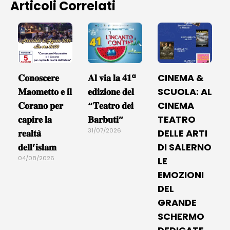
Articoli Correlati
𝐂𝐨𝐧𝐨𝐬𝐜𝐞𝐫𝐞
𝐀𝐥 𝐯𝐢𝐚 𝐥𝐚 𝟒𝟏ª
CINEMA &
𝐌𝐚𝐨𝐦𝐞𝐭𝐭𝐨 𝐞 𝐢𝐥
𝐞𝐝𝐢𝐳𝐢𝐨𝐧𝐞 𝐝𝐞𝐥
SCUOLA: AL
𝐂𝐨𝐫𝐚𝐧𝐨 𝐩𝐞𝐫
“𝐓𝐞𝐚𝐭𝐫𝐨 𝐝𝐞𝐢
CINEMA
𝐜𝐚𝐩𝐢𝐫𝐞 𝐥𝐚
𝐁𝐚𝐫𝐛𝐮𝐭𝐢”
TEATRO
31/07/2026
𝐫𝐞𝐚𝐥𝐭𝐚̀
DELLE ARTI
𝐝𝐞𝐥𝐥’𝐢𝐬𝐥𝐚𝐦
DI SALERNO
04/08/2026
LE
EMOZIONI
DEL
GRANDE
SCHERMO