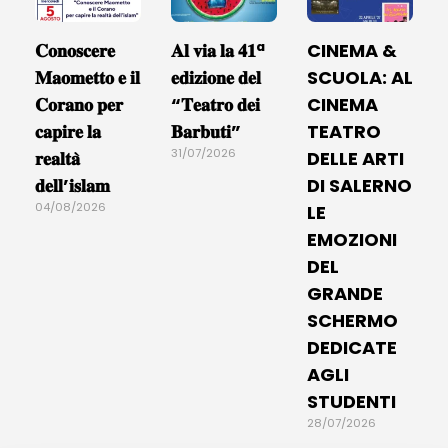
𝐂𝐨𝐧𝐨𝐬𝐜𝐞𝐫𝐞
𝐀𝐥 𝐯𝐢𝐚 𝐥𝐚 𝟒𝟏ª
CINEMA &
𝐌𝐚𝐨𝐦𝐞𝐭𝐭𝐨 𝐞 𝐢𝐥
𝐞𝐝𝐢𝐳𝐢𝐨𝐧𝐞 𝐝𝐞𝐥
SCUOLA: AL
𝐂𝐨𝐫𝐚𝐧𝐨 𝐩𝐞𝐫
“𝐓𝐞𝐚𝐭𝐫𝐨 𝐝𝐞𝐢
CINEMA
𝐜𝐚𝐩𝐢𝐫𝐞 𝐥𝐚
𝐁𝐚𝐫𝐛𝐮𝐭𝐢”
TEATRO
31/07/2026
𝐫𝐞𝐚𝐥𝐭𝐚̀
DELLE ARTI
𝐝𝐞𝐥𝐥’𝐢𝐬𝐥𝐚𝐦
DI SALERNO
04/08/2026
LE
EMOZIONI
DEL
GRANDE
SCHERMO
DEDICATE
AGLI
STUDENTI
28/07/2026