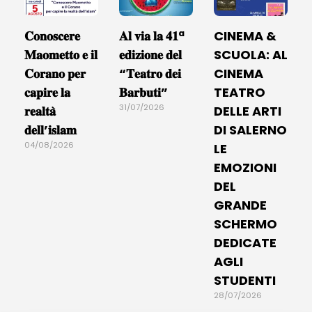
𝐂𝐨𝐧𝐨𝐬𝐜𝐞𝐫𝐞
𝐀𝐥 𝐯𝐢𝐚 𝐥𝐚 𝟒𝟏ª
CINEMA &
𝐌𝐚𝐨𝐦𝐞𝐭𝐭𝐨 𝐞 𝐢𝐥
𝐞𝐝𝐢𝐳𝐢𝐨𝐧𝐞 𝐝𝐞𝐥
SCUOLA: AL
𝐂𝐨𝐫𝐚𝐧𝐨 𝐩𝐞𝐫
“𝐓𝐞𝐚𝐭𝐫𝐨 𝐝𝐞𝐢
CINEMA
𝐜𝐚𝐩𝐢𝐫𝐞 𝐥𝐚
𝐁𝐚𝐫𝐛𝐮𝐭𝐢”
TEATRO
31/07/2026
𝐫𝐞𝐚𝐥𝐭𝐚̀
DELLE ARTI
𝐝𝐞𝐥𝐥’𝐢𝐬𝐥𝐚𝐦
DI SALERNO
04/08/2026
LE
EMOZIONI
DEL
GRANDE
SCHERMO
DEDICATE
AGLI
STUDENTI
28/07/2026