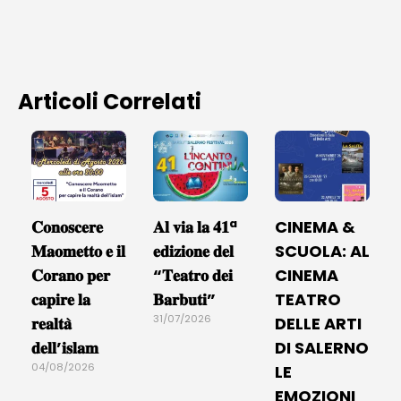
Articoli Correlati
𝐂𝐨𝐧𝐨𝐬𝐜𝐞𝐫𝐞
𝐀𝐥 𝐯𝐢𝐚 𝐥𝐚 𝟒𝟏ª
CINEMA &
𝐌𝐚𝐨𝐦𝐞𝐭𝐭𝐨 𝐞 𝐢𝐥
𝐞𝐝𝐢𝐳𝐢𝐨𝐧𝐞 𝐝𝐞𝐥
SCUOLA: AL
𝐂𝐨𝐫𝐚𝐧𝐨 𝐩𝐞𝐫
“𝐓𝐞𝐚𝐭𝐫𝐨 𝐝𝐞𝐢
CINEMA
𝐜𝐚𝐩𝐢𝐫𝐞 𝐥𝐚
𝐁𝐚𝐫𝐛𝐮𝐭𝐢”
TEATRO
31/07/2026
𝐫𝐞𝐚𝐥𝐭𝐚̀
DELLE ARTI
𝐝𝐞𝐥𝐥’𝐢𝐬𝐥𝐚𝐦
DI SALERNO
04/08/2026
LE
EMOZIONI