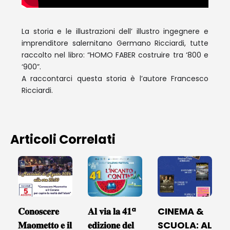
La storia e le illustrazioni dell’ illustro ingegnere e
imprenditore salernitano Germano Ricciardi, tutte
raccolto nel libro: “HOMO FABER costruire tra ‘800 e
‘900”.
A raccontarci questa storia è l’autore Francesco
Ricciardi.
Articoli Correlati
𝐂𝐨𝐧𝐨𝐬𝐜𝐞𝐫𝐞
𝐀𝐥 𝐯𝐢𝐚 𝐥𝐚 𝟒𝟏ª
CINEMA &
𝐌𝐚𝐨𝐦𝐞𝐭𝐭𝐨 𝐞 𝐢𝐥
𝐞𝐝𝐢𝐳𝐢𝐨𝐧𝐞 𝐝𝐞𝐥
SCUOLA: AL