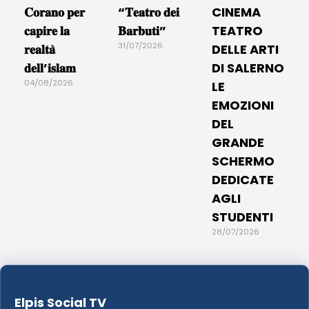
𝐂𝐨𝐫𝐚𝐧𝐨 𝐩𝐞𝐫
“𝐓𝐞𝐚𝐭𝐫𝐨 𝐝𝐞𝐢
CINEMA
𝐜𝐚𝐩𝐢𝐫𝐞 𝐥𝐚
𝐁𝐚𝐫𝐛𝐮𝐭𝐢”
TEATRO
31/07/2026
𝐫𝐞𝐚𝐥𝐭𝐚̀
DELLE ARTI
𝐝𝐞𝐥𝐥’𝐢𝐬𝐥𝐚𝐦
DI SALERNO
04/08/2026
LE
EMOZIONI
DEL
GRANDE
SCHERMO
DEDICATE
AGLI
STUDENTI
28/07/2026
Elpis Social TV