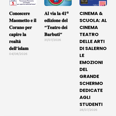
𝐂𝐨𝐧𝐨𝐬𝐜𝐞𝐫𝐞
𝐀𝐥 𝐯𝐢𝐚 𝐥𝐚 𝟒𝟏ª
CINEMA &
𝐌𝐚𝐨𝐦𝐞𝐭𝐭𝐨 𝐞 𝐢𝐥
𝐞𝐝𝐢𝐳𝐢𝐨𝐧𝐞 𝐝𝐞𝐥
SCUOLA: AL
𝐂𝐨𝐫𝐚𝐧𝐨 𝐩𝐞𝐫
“𝐓𝐞𝐚𝐭𝐫𝐨 𝐝𝐞𝐢
CINEMA
𝐜𝐚𝐩𝐢𝐫𝐞 𝐥𝐚
𝐁𝐚𝐫𝐛𝐮𝐭𝐢”
TEATRO
31/07/2026
𝐫𝐞𝐚𝐥𝐭𝐚̀
DELLE ARTI
𝐝𝐞𝐥𝐥’𝐢𝐬𝐥𝐚𝐦
DI SALERNO
04/08/2026
LE
EMOZIONI
DEL
GRANDE
SCHERMO
DEDICATE
AGLI
STUDENTI
28/07/2026