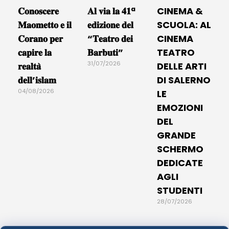
𝐂𝐨𝐧𝐨𝐬𝐜𝐞𝐫𝐞
𝐀𝐥 𝐯𝐢𝐚 𝐥𝐚 𝟒𝟏ª
CINEMA &
𝐌𝐚𝐨𝐦𝐞𝐭𝐭𝐨 𝐞 𝐢𝐥
𝐞𝐝𝐢𝐳𝐢𝐨𝐧𝐞 𝐝𝐞𝐥
SCUOLA: AL
𝐂𝐨𝐫𝐚𝐧𝐨 𝐩𝐞𝐫
“𝐓𝐞𝐚𝐭𝐫𝐨 𝐝𝐞𝐢
CINEMA
𝐜𝐚𝐩𝐢𝐫𝐞 𝐥𝐚
𝐁𝐚𝐫𝐛𝐮𝐭𝐢”
TEATRO
31/07/2026
𝐫𝐞𝐚𝐥𝐭𝐚̀
DELLE ARTI
𝐝𝐞𝐥𝐥’𝐢𝐬𝐥𝐚𝐦
DI SALERNO
04/08/2026
LE
EMOZIONI
DEL
GRANDE
SCHERMO
DEDICATE
AGLI
STUDENTI
28/07/2026