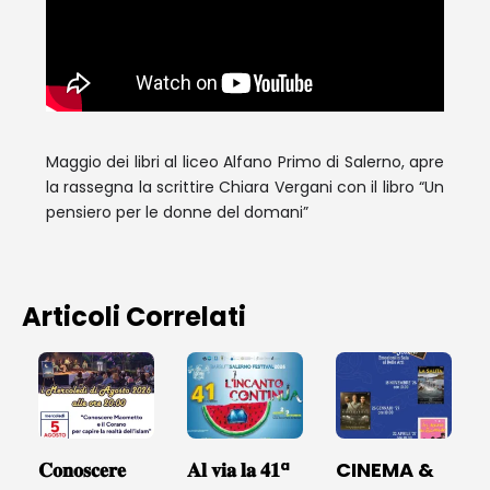
Maggio dei libri al liceo Alfano Primo di Salerno, apre
la rassegna la scrittire Chiara Vergani con il libro “Un
pensiero per le donne del domani”
Articoli Correlati
𝐂𝐨𝐧𝐨𝐬𝐜𝐞𝐫𝐞
𝐀𝐥 𝐯𝐢𝐚 𝐥𝐚 𝟒𝟏ª
CINEMA &