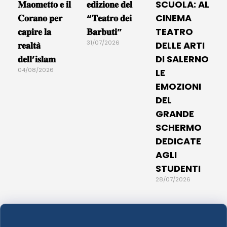
𝐌𝐚𝐨𝐦𝐞𝐭𝐭𝐨 𝐞 𝐢𝐥
𝐞𝐝𝐢𝐳𝐢𝐨𝐧𝐞 𝐝𝐞𝐥
SCUOLA: AL
𝐂𝐨𝐫𝐚𝐧𝐨 𝐩𝐞𝐫
“𝐓𝐞𝐚𝐭𝐫𝐨 𝐝𝐞𝐢
CINEMA
𝐜𝐚𝐩𝐢𝐫𝐞 𝐥𝐚
𝐁𝐚𝐫𝐛𝐮𝐭𝐢”
TEATRO
31/07/2026
𝐫𝐞𝐚𝐥𝐭𝐚̀
DELLE ARTI
𝐝𝐞𝐥𝐥’𝐢𝐬𝐥𝐚𝐦
DI SALERNO
04/08/2026
LE
EMOZIONI
DEL
GRANDE
SCHERMO
DEDICATE
AGLI
STUDENTI
28/07/2026