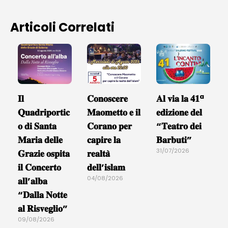
Articoli Correlati
𝐈𝐥
𝐂𝐨𝐧𝐨𝐬𝐜𝐞𝐫𝐞
𝐀𝐥 𝐯𝐢𝐚 𝐥𝐚 𝟒𝟏ª
𝐐𝐮𝐚𝐝𝐫𝐢𝐩𝐨𝐫𝐭𝐢𝐜
𝐌𝐚𝐨𝐦𝐞𝐭𝐭𝐨 𝐞 𝐢𝐥
𝐞𝐝𝐢𝐳𝐢𝐨𝐧𝐞 𝐝𝐞𝐥
𝐨 𝐝𝐢 𝐒𝐚𝐧𝐭𝐚
𝐂𝐨𝐫𝐚𝐧𝐨 𝐩𝐞𝐫
“𝐓𝐞𝐚𝐭𝐫𝐨 𝐝𝐞𝐢
𝐌𝐚𝐫𝐢𝐚 𝐝𝐞𝐥𝐥𝐞
𝐜𝐚𝐩𝐢𝐫𝐞 𝐥𝐚
𝐁𝐚𝐫𝐛𝐮𝐭𝐢”
31/07/2026
𝐆𝐫𝐚𝐳𝐢𝐞 𝐨𝐬𝐩𝐢𝐭𝐚
𝐫𝐞𝐚𝐥𝐭𝐚̀
𝐢𝐥 𝐂𝐨𝐧𝐜𝐞𝐫𝐭𝐨
𝐝𝐞𝐥𝐥’𝐢𝐬𝐥𝐚𝐦
04/08/2026
𝐚𝐥𝐥’𝐚𝐥𝐛𝐚
“𝐃𝐚𝐥𝐥𝐚 𝐍𝐨𝐭𝐭𝐞
𝐚𝐥 𝐑𝐢𝐬𝐯𝐞𝐠𝐥𝐢𝐨”
09/08/2026