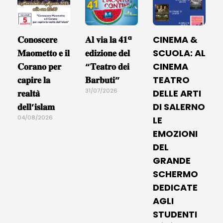
𝐂𝐨𝐧𝐨𝐬𝐜𝐞𝐫𝐞
𝐀𝐥 𝐯𝐢𝐚 𝐥𝐚 𝟒𝟏ª
CINEMA &
𝐌𝐚𝐨𝐦𝐞𝐭𝐭𝐨 𝐞 𝐢𝐥
𝐞𝐝𝐢𝐳𝐢𝐨𝐧𝐞 𝐝𝐞𝐥
SCUOLA: AL
𝐂𝐨𝐫𝐚𝐧𝐨 𝐩𝐞𝐫
“𝐓𝐞𝐚𝐭𝐫𝐨 𝐝𝐞𝐢
CINEMA
𝐜𝐚𝐩𝐢𝐫𝐞 𝐥𝐚
𝐁𝐚𝐫𝐛𝐮𝐭𝐢”
TEATRO
31/07/2026
𝐫𝐞𝐚𝐥𝐭𝐚̀
DELLE ARTI
𝐝𝐞𝐥𝐥’𝐢𝐬𝐥𝐚𝐦
DI SALERNO
04/08/2026
LE
EMOZIONI
DEL
GRANDE
SCHERMO
DEDICATE
AGLI
STUDENTI