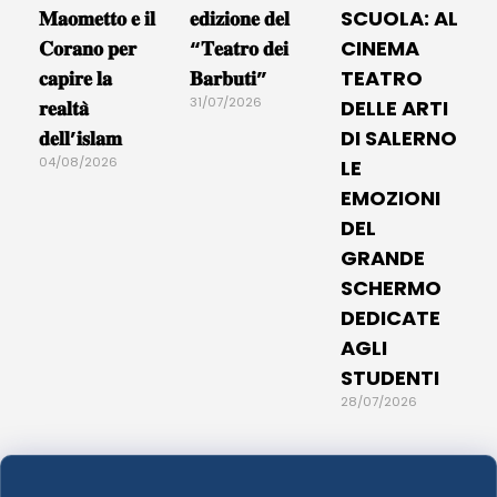
𝐌𝐚𝐨𝐦𝐞𝐭𝐭𝐨 𝐞 𝐢𝐥
𝐞𝐝𝐢𝐳𝐢𝐨𝐧𝐞 𝐝𝐞𝐥
SCUOLA: AL
𝐂𝐨𝐫𝐚𝐧𝐨 𝐩𝐞𝐫
“𝐓𝐞𝐚𝐭𝐫𝐨 𝐝𝐞𝐢
CINEMA
𝐜𝐚𝐩𝐢𝐫𝐞 𝐥𝐚
𝐁𝐚𝐫𝐛𝐮𝐭𝐢”
TEATRO
31/07/2026
𝐫𝐞𝐚𝐥𝐭𝐚̀
DELLE ARTI
𝐝𝐞𝐥𝐥’𝐢𝐬𝐥𝐚𝐦
DI SALERNO
04/08/2026
LE
EMOZIONI
DEL
GRANDE
SCHERMO
DEDICATE
AGLI
STUDENTI
28/07/2026