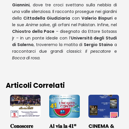
Giannini
, dove tre croci svettano sulla nebbia di
una valle silenziosa. Il racconto prosegue nei giardini
della
Cittadella Giudiziaria
con
Valerio Bispuri
e
le sue
Anime salve
, gli orfani nel Pakistan. Infine, nel
Chiostro della Pace
– disegnato da Ettore Sotsass
jr – in un ponte ideale con l’
Università degli Studi
di Salerno
, troveremo la matita di
Sergio Staino
a
raccontarci due grandi classici:
Il pescatore
e
Bocca di rosa.
Articoli Correlati
𝐂𝐨𝐧𝐨𝐬𝐜𝐞𝐫𝐞
𝐀𝐥 𝐯𝐢𝐚 𝐥𝐚 𝟒𝟏ª
CINEMA &