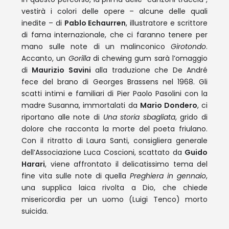
vestirà i colori delle opere – alcune delle quali
inedite – di
Pablo Echaurren
, illustratore e scrittore
di fama internazionale, che ci faranno tenere per
mano sulle note di un malinconico
Girotondo
.
Accanto, un
Gorilla
di chewing gum sarà l’omaggio
di
Maurizio Savini
alla traduzione che De André
fece del brano di Georges Brassens nel 1968. Gli
scatti intimi e familiari di Pier Paolo Pasolini con la
madre Susanna, immortalati da
Mario Dondero
, ci
riportano alle note di
Una storia sbagliata
, grido di
dolore che racconta la morte del poeta friulano.
Con il ritratto di Laura Santi, consigliera generale
dell’Associazione Luca Coscioni, scattato da
Guido
Harari
, viene affrontato il delicatissimo tema del
fine vita sulle note di quella
Preghiera in gennaio
,
una supplica laica rivolta a Dio, che chiede
misericordia per un uomo (Luigi Tenco) morto
suicida.