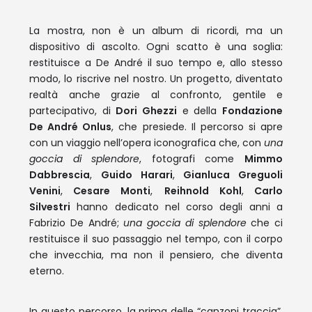
La mostra, non è un album di ricordi, ma un
dispositivo di ascolto. Ogni scatto è una soglia:
restituisce a De André il suo tempo e, allo stesso
modo, lo riscrive nel nostro. Un progetto, diventato
realtà anche grazie al confronto, gentile e
partecipativo, di
Dori Ghezzi
e della
Fondazione
De André Onlus
, che presiede. Il percorso si apre
con un viaggio nell’opera iconografica che, con
una
goccia di splendore
, fotografi come
Mimmo
Dabbrescia
,
Guido Harari
,
Gianluca Greguoli
Venini
,
Cesare Monti
,
Reihnold Kohl
,
Carlo
Silvestri
hanno dedicato nel corso degli anni a
Fabrizio De André;
una goccia
di splendore
che ci
restituisce il suo passaggio nel tempo, con il corpo
che invecchia, ma non il pensiero, che diventa
eterno.
In questo percorso, la prima delle “canzoni traccia”,