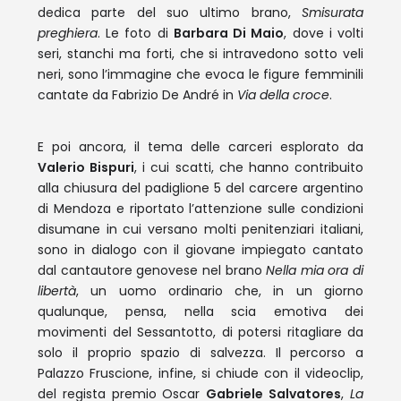
dedica parte del suo ultimo brano,
Smisurata
preghiera
. Le foto di
Barbara Di Maio
, dove i volti
seri, stanchi ma forti, che si intravedono sotto veli
neri, sono l’immagine che evoca le figure femminili
cantate da Fabrizio De André in
Via della croce
.
E poi ancora, il tema delle carceri esplorato da
Valerio Bispuri
, i cui scatti, che hanno contribuito
alla chiusura del padiglione 5 del carcere argentino
di Mendoza e riportato l’attenzione sulle condizioni
disumane in cui versano molti penitenziari italiani,
sono in dialogo con il giovane impiegato cantato
dal cantautore genovese nel brano
Nella mia ora di
libertà
, un uomo ordinario che, in un giorno
qualunque, pensa, nella scia emotiva dei
movimenti del Sessantotto, di potersi ritagliare da
solo il proprio spazio di salvezza. Il percorso a
Palazzo Fruscione, infine, si chiude con il videoclip,
del regista premio Oscar
Gabriele Salvatores
,
La