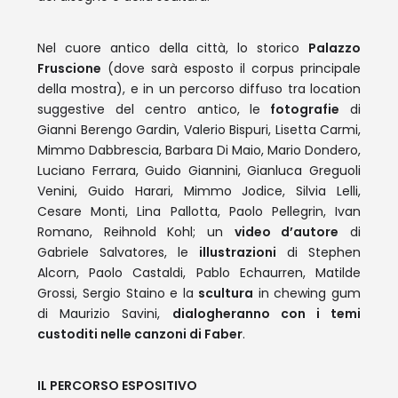
Nel cuore antico della città, lo storico
Palazzo
Fruscione
(dove sarà esposto il corpus principale
della mostra), e in un percorso diffuso tra location
suggestive del centro antico, le
fotografie
di
Gianni Berengo Gardin, Valerio Bispuri, Lisetta Carmi,
Mimmo Dabbrescia, Barbara Di Maio, Mario Dondero,
Luciano Ferrara, Guido Giannini, Gianluca Greguoli
Venini, Guido Harari, Mimmo Jodice, Silvia Lelli,
Cesare Monti, Lina Pallotta, Paolo Pellegrin, Ivan
Romano, Reihnold Kohl; un
video d’autore
di
Gabriele Salvatores, le
illustrazioni
di Stephen
Alcorn, Paolo Castaldi, Pablo Echaurren, Matilde
Grossi, Sergio Staino e la
scultura
in chewing gum
di Maurizio Savini,
dialogheranno con i temi
custoditi nelle canzoni di Faber
.
IL PERCORSO ESPOSITIVO