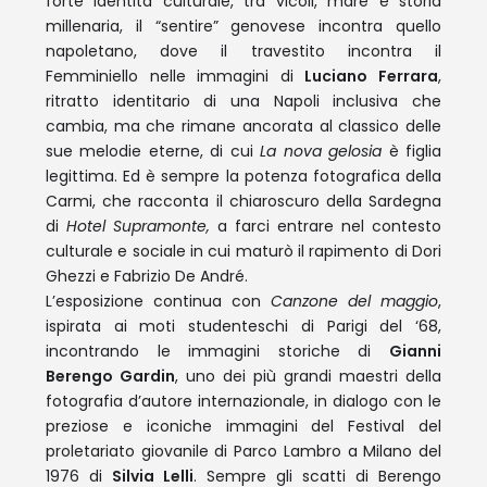
forte identità culturale, tra vicoli, mare e storia
millenaria, il “sentire” genovese incontra quello
napoletano, dove il travestito incontra il
Femminiello nelle immagini di
Luciano Ferrara
,
ritratto identitario di una Napoli inclusiva che
cambia, ma che rimane ancorata al classico delle
sue melodie eterne, di cui
La nova gelosia
è figlia
legittima. Ed è sempre la potenza fotografica della
Carmi, che racconta il chiaroscuro della Sardegna
di
Hotel Supramonte,
a farci entrare nel contesto
culturale e sociale in cui maturò il rapimento di Dori
Ghezzi e Fabrizio De André.
L’esposizione continua con
Canzone del maggio
,
ispirata ai moti studenteschi di Parigi del ‘68,
incontrando le immagini storiche di
Gianni
Berengo Gardin
, uno dei più grandi maestri della
fotografia d’autore internazionale, in dialogo con le
preziose e iconiche immagini del Festival del
proletariato giovanile di Parco Lambro a Milano del
1976 di
Silvia Lelli
. Sempre gli scatti di Berengo