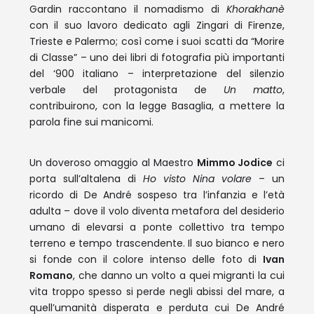
Gardin raccontano il nomadismo di
Khorakhanè
con il suo lavoro dedicato agli Zingari di Firenze,
Trieste e Palermo; così come i suoi scatti da “Morire
di Classe” – uno dei libri di fotografia più importanti
del ‘900 italiano – interpretazione del silenzio
verbale del protagonista de
Un matto
,
contribuirono, con la legge Basaglia, a mettere la
parola fine sui manicomi.
Un doveroso omaggio al Maestro
Mimmo Jodice
ci
porta sull’altalena di
Ho visto Nina volare
– un
ricordo di De André sospeso tra l’infanzia e l’età
adulta – dove il volo diventa metafora del desiderio
umano di elevarsi a ponte collettivo tra tempo
terreno e tempo trascendente. Il suo bianco e nero
si fonde con il colore intenso delle foto di
Ivan
Romano
, che danno un volto a quei migranti la cui
vita troppo spesso si perde negli abissi del mare, a
quell’umanità disperata e perduta cui De André