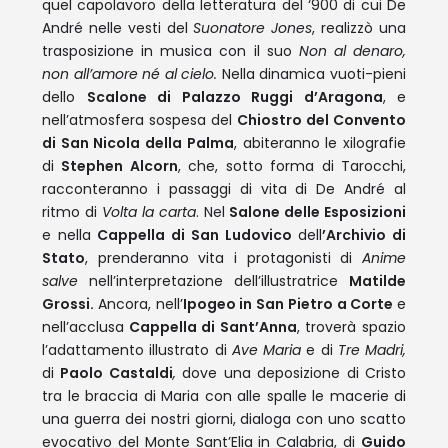
quel capolavoro della letteratura del ‘900 di cui De
André nelle vesti del
Suonatore Jones
, realizzò una
trasposizione in musica con il suo
Non al denaro,
non all’amore né al cielo.
Nella dinamica vuoti-pieni
dello
Scalone di Palazzo Ruggi d’Aragona
, e
nell’atmosfera sospesa del
Chiostro del Convento
di San Nicola della Palma
, abiteranno le xilografie
di
Stephen Alcorn
, che, sotto forma di Tarocchi,
racconteranno i passaggi di vita di De André al
ritmo di
Volta la carta
. Nel
Salone delle Esposizioni
e nella
Cappella di San Ludovico
dell
’Archivio di
Stato
, prenderanno vita i protagonisti di
Anime
salve
nell’interpretazione dell’illustratrice
Matilde
Grossi.
Ancora, nell’
Ipogeo in San Pietro a Corte
e
nell’acclusa
Cappella di Sant’Anna
, troverà spazio
l’adattamento illustrato di
Ave Maria
e di
Tre Madri,
di
Paolo Castaldi
,
dove una deposizione di Cristo
tra le braccia di Maria con alle spalle le macerie di
una guerra dei nostri giorni, dialoga con uno scatto
evocativo del Monte Sant’Elia in Calabria, di
Guido