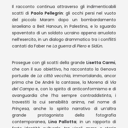
Il racconto continua attraverso gli indimenticabili
scatti di
Paolo Pellegrin
: gli occhi persi nel vuoto
del piccolo Maram dopo un bombardamento
israeliano a Beit Hanoun, in Palestina, e lo sguardo
spaventato di un soldato ucraino appena arruolato
nell’esercito, in un dialogo drammatico tra i conflitti
cantati da Faber ne
La guerra di Piero
e
Sidún.
Prosegue con gli scatti della grande
Lisetta Carmi
,
che con il suo obiettivo, ha raccontato la Genova
portuale de
La città vecchia
, immortalando, ancor
prima che De André la cantasse, la Morena di
Via
del Campo
e, con lo spirito di anticonformismo e di
avanguardia che l’ha sempre contraddistinta, i
travestiti la cui sensibilità anima, nel nome di
Prinçesa
, anche lo spirito narrativo di un’altra
grande protagonista della fotografia
contemporanea,
Lina Pallotta
; in un rapporto di