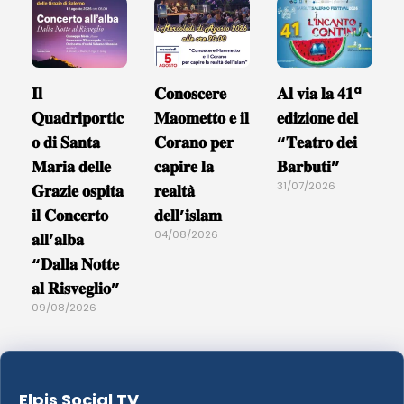
𝐈𝐥
𝐂𝐨𝐧𝐨𝐬𝐜𝐞𝐫𝐞
𝐀𝐥 𝐯𝐢𝐚 𝐥𝐚 𝟒𝟏ª
𝐐𝐮𝐚𝐝𝐫𝐢𝐩𝐨𝐫𝐭𝐢𝐜
𝐌𝐚𝐨𝐦𝐞𝐭𝐭𝐨 𝐞 𝐢𝐥
𝐞𝐝𝐢𝐳𝐢𝐨𝐧𝐞 𝐝𝐞𝐥
𝐨 𝐝𝐢 𝐒𝐚𝐧𝐭𝐚
𝐂𝐨𝐫𝐚𝐧𝐨 𝐩𝐞𝐫
“𝐓𝐞𝐚𝐭𝐫𝐨 𝐝𝐞𝐢
𝐌𝐚𝐫𝐢𝐚 𝐝𝐞𝐥𝐥𝐞
𝐜𝐚𝐩𝐢𝐫𝐞 𝐥𝐚
𝐁𝐚𝐫𝐛𝐮𝐭𝐢”
31/07/2026
𝐆𝐫𝐚𝐳𝐢𝐞 𝐨𝐬𝐩𝐢𝐭𝐚
𝐫𝐞𝐚𝐥𝐭𝐚̀
𝐢𝐥 𝐂𝐨𝐧𝐜𝐞𝐫𝐭𝐨
𝐝𝐞𝐥𝐥’𝐢𝐬𝐥𝐚𝐦
04/08/2026
𝐚𝐥𝐥’𝐚𝐥𝐛𝐚
“𝐃𝐚𝐥𝐥𝐚 𝐍𝐨𝐭𝐭𝐞
𝐚𝐥 𝐑𝐢𝐬𝐯𝐞𝐠𝐥𝐢𝐨”
09/08/2026
Elpis Social TV