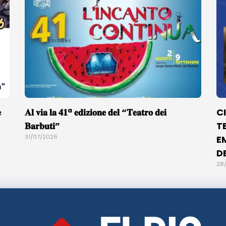

𝐀𝐥 𝐯𝐢𝐚 𝐥𝐚 𝟒𝟏ª 𝐞𝐝𝐢𝐳𝐢𝐨𝐧𝐞 𝐝𝐞𝐥 “𝐓𝐞𝐚𝐭𝐫𝐨 𝐝𝐞𝐢
C
𝐁𝐚𝐫𝐛𝐮𝐭𝐢”
T
31/07/2026
E
D
28