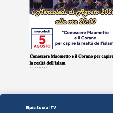
𝐂𝐨𝐧𝐨𝐬𝐜𝐞𝐫𝐞 𝐌𝐚𝐨𝐦𝐞𝐭𝐭𝐨 𝐞 𝐢𝐥 𝐂𝐨𝐫𝐚𝐧𝐨 𝐩𝐞𝐫 𝐜𝐚𝐩𝐢𝐫
𝐥𝐚 𝐫𝐞𝐚𝐥𝐭𝐚̀ 𝐝𝐞𝐥𝐥’𝐢𝐬𝐥𝐚𝐦
04/08/2026
Elpis Social TV