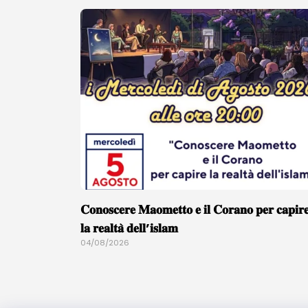
𝐂𝐨𝐧𝐨𝐬𝐜𝐞𝐫𝐞 𝐌𝐚𝐨𝐦𝐞𝐭𝐭𝐨 𝐞 𝐢𝐥 𝐂𝐨𝐫𝐚𝐧𝐨 𝐩𝐞𝐫 𝐜𝐚𝐩𝐢𝐫
𝐥𝐚 𝐫𝐞𝐚𝐥𝐭𝐚̀ 𝐝𝐞𝐥𝐥’𝐢𝐬𝐥𝐚𝐦
04/08/2026