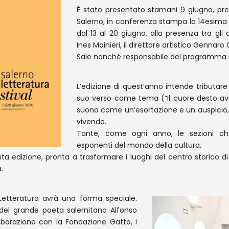
È stato presentato stamani 9 giugno, pres
Salerno, in conferenza stampa la 14esima 
dal 13 al 20 giugno, alla presenza tra gli a
Ines Mainieri, il direttore artistico Gennaro
Sale nonché responsabile del programma r
L’edizione di quest’anno intende tributa
suo verso come tema (“Il cuore desto avrà
suona come un’esortazione e un auspicio, i
vivendo.
Tante, come ogni anno, le sezioni che a
esponenti del mondo della cultura.
ta edizione, pronta a trasformare i luoghi del centro storico d
.
Letteratura avrà una forma speciale.
 del grande poeta salernitano Alfonso
aborazione con la Fondazione Gatto, i