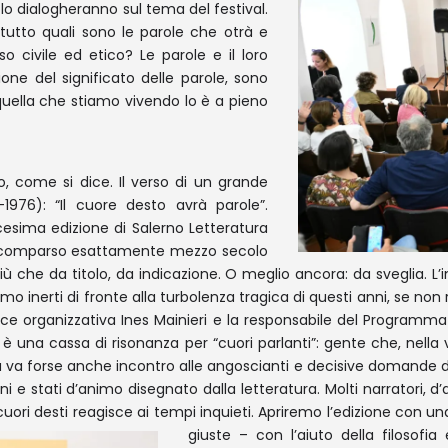
aolo dialogheranno sul tema del festival.
tutto quali sono le parole che otrà e
o civile ed etico? Le parole e il loro
ione del significato delle parole, sono
 quella che stiamo vivendo lo è a pieno
o, come si dice. Il verso di un grande
976): “Il cuore desto avrà parole”.
cesima edizione di Salerno Letteratura
re, scomparso esattamente mezzo secolo
iù che da titolo, da indicazione. O meglio ancora: da sveglia. L
inerti di fronte alla turbolenza tragica di questi anni, se non re
ttrice organizzativa Ines Mainieri e la responsabile del Programm
è una cassa di risonanza per “cuori parlanti”: gente che, nella vi
a forse anche incontro alle angoscianti e decisive domande di que
 e stati d’animo disegnato dalla letteratura. Molti narratori, d’al
uori desti reagisce ai tempi inquieti. Apriremo l’edizione con un
giuste – con l’aiuto della filosof