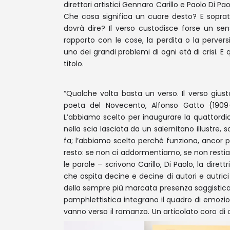
direttori artistici Gennaro Carillo e Paolo Di P
Che cosa significa un cuore desto? E soprat
dovrà dire? Il verso custodisce forse un sens
rapporto con le cose, la perdita o la pervers
uno dei grandi problemi di ogni età di crisi. E
titolo.
“Qualche volta basta un verso. Il verso giust
poeta del Novecento, Alfonso Gatto (1909-1
L’abbiamo scelto per inaugurare la quattordi
nella scia lasciata da un salernitano illust
fa; l’abbiamo scelto perché funziona, ancor p
resto: se non ci addormentiamo, se non restiamo 
le parole – scrivono Carillo, Di Paolo, la dire
che ospita decine e decine di autori e autrici 
della sempre più marcata presenza saggistica v
pamphlettistica integrano il quadro di emozioni
vanno verso il romanzo. Un articolato coro di c