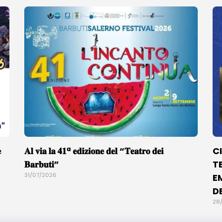

𝐀𝐥 𝐯𝐢𝐚 𝐥𝐚 𝟒𝟏ª 𝐞𝐝𝐢𝐳𝐢𝐨𝐧𝐞 𝐝𝐞𝐥 “𝐓𝐞𝐚𝐭𝐫𝐨 𝐝𝐞𝐢
C
𝐁𝐚𝐫𝐛𝐮𝐭𝐢”
T
31/07/2026
E
D
28