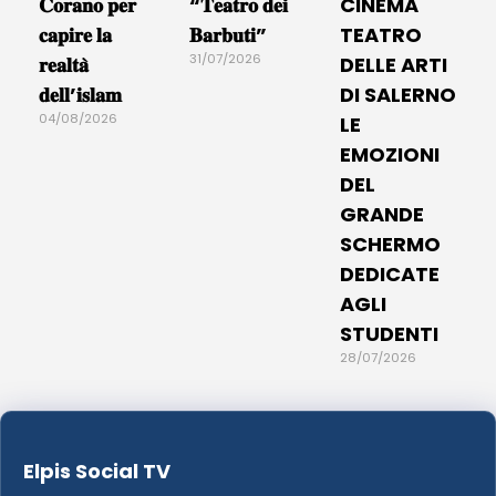
𝐂𝐨𝐫𝐚𝐧𝐨 𝐩𝐞𝐫
“𝐓𝐞𝐚𝐭𝐫𝐨 𝐝𝐞𝐢
CINEMA
𝐜𝐚𝐩𝐢𝐫𝐞 𝐥𝐚
𝐁𝐚𝐫𝐛𝐮𝐭𝐢”
TEATRO
31/07/2026
𝐫𝐞𝐚𝐥𝐭𝐚̀
DELLE ARTI
𝐝𝐞𝐥𝐥’𝐢𝐬𝐥𝐚𝐦
DI SALERNO
04/08/2026
LE
EMOZIONI
DEL
GRANDE
SCHERMO
DEDICATE
AGLI
STUDENTI
28/07/2026
Elpis Social TV