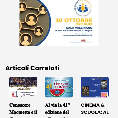
Articoli Correlati
𝐂𝐨𝐧𝐨𝐬𝐜𝐞𝐫𝐞
𝐀𝐥 𝐯𝐢𝐚 𝐥𝐚 𝟒𝟏ª
CINEMA &
𝐌𝐚𝐨𝐦𝐞𝐭𝐭𝐨 𝐞 𝐢𝐥
𝐞𝐝𝐢𝐳𝐢𝐨𝐧𝐞 𝐝𝐞𝐥
SCUOLA: AL