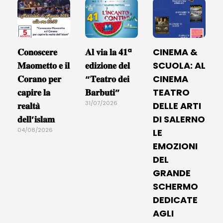
𝐂𝐨𝐧𝐨𝐬𝐜𝐞𝐫𝐞
𝐀𝐥 𝐯𝐢𝐚 𝐥𝐚 𝟒𝟏ª
CINEMA &
𝐌𝐚𝐨𝐦𝐞𝐭𝐭𝐨 𝐞 𝐢𝐥
𝐞𝐝𝐢𝐳𝐢𝐨𝐧𝐞 𝐝𝐞𝐥
SCUOLA: AL
𝐂𝐨𝐫𝐚𝐧𝐨 𝐩𝐞𝐫
“𝐓𝐞𝐚𝐭𝐫𝐨 𝐝𝐞𝐢
CINEMA
𝐜𝐚𝐩𝐢𝐫𝐞 𝐥𝐚
𝐁𝐚𝐫𝐛𝐮𝐭𝐢”
TEATRO
31/07/2026
𝐫𝐞𝐚𝐥𝐭𝐚̀
DELLE ARTI
𝐝𝐞𝐥𝐥’𝐢𝐬𝐥𝐚𝐦
DI SALERNO
04/08/2026
LE
EMOZIONI
DEL
GRANDE
SCHERMO
DEDICATE
AGLI