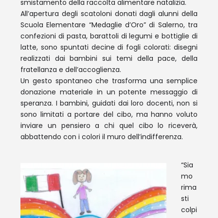
smistamento della raccolta alimentare natalizia.
All’apertura degli scatoloni donati dagli alunni della
Scuola Elementare “Medaglie d’Oro” di Salerno, tra
confezioni di pasta, barattoli di legumi e bottiglie di
latte, sono spuntati decine di fogli colorati: disegni
realizzati dai bambini sui temi della pace, della
fratellanza e dell’accoglienza.
Un gesto spontaneo che trasforma una semplice
donazione materiale in un potente messaggio di
speranza. I bambini, guidati dai loro docenti, non si
sono limitati a portare del cibo, ma hanno voluto
inviare un pensiero a chi quel cibo lo riceverà,
abbattendo con i colori il muro dell’indifferenza.
“Sia
mo
rima
sti
colpi