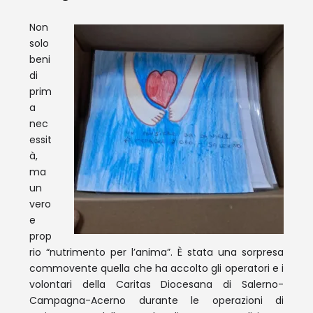
Non
solo
beni
di
prim
a
nec
essit
à,
ma
un
vero
e
prop
rio “nutrimento per l’anima”. È stata una sorpresa
commovente quella che ha accolto gli operatori e i
volontari della Caritas Diocesana di Salerno-
Campagna-Acerno durante le operazioni di