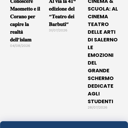
𝐂𝐨𝐧𝐨𝐬𝐜𝐞𝐫𝐞
𝐀𝐥 𝐯𝐢𝐚 𝐥𝐚 𝟒𝟏ª
CINEMA &
𝐌𝐚𝐨𝐦𝐞𝐭𝐭𝐨 𝐞 𝐢𝐥
𝐞𝐝𝐢𝐳𝐢𝐨𝐧𝐞 𝐝𝐞𝐥
SCUOLA: AL
𝐂𝐨𝐫𝐚𝐧𝐨 𝐩𝐞𝐫
“𝐓𝐞𝐚𝐭𝐫𝐨 𝐝𝐞𝐢
CINEMA
𝐜𝐚𝐩𝐢𝐫𝐞 𝐥𝐚
𝐁𝐚𝐫𝐛𝐮𝐭𝐢”
TEATRO
31/07/2026
𝐫𝐞𝐚𝐥𝐭𝐚̀
DELLE ARTI
𝐝𝐞𝐥𝐥’𝐢𝐬𝐥𝐚𝐦
DI SALERNO
04/08/2026
LE
EMOZIONI
DEL
GRANDE
SCHERMO
DEDICATE
AGLI
STUDENTI
28/07/2026