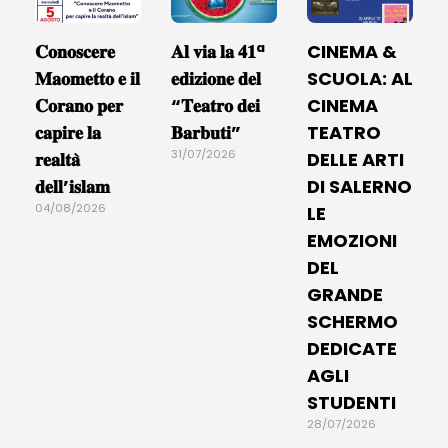
𝐂𝐨𝐧𝐨𝐬𝐜𝐞𝐫𝐞
𝐀𝐥 𝐯𝐢𝐚 𝐥𝐚 𝟒𝟏ª
CINEMA &
𝐌𝐚𝐨𝐦𝐞𝐭𝐭𝐨 𝐞 𝐢𝐥
𝐞𝐝𝐢𝐳𝐢𝐨𝐧𝐞 𝐝𝐞𝐥
SCUOLA: AL
𝐂𝐨𝐫𝐚𝐧𝐨 𝐩𝐞𝐫
“𝐓𝐞𝐚𝐭𝐫𝐨 𝐝𝐞𝐢
CINEMA
𝐜𝐚𝐩𝐢𝐫𝐞 𝐥𝐚
𝐁𝐚𝐫𝐛𝐮𝐭𝐢”
TEATRO
31/07/2026
𝐫𝐞𝐚𝐥𝐭𝐚̀
DELLE ARTI
𝐝𝐞𝐥𝐥’𝐢𝐬𝐥𝐚𝐦
DI SALERNO
04/08/2026
LE
EMOZIONI
DEL
GRANDE
SCHERMO
DEDICATE
AGLI
STUDENTI
28/07/2026