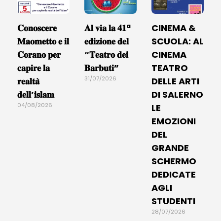
𝐂𝐨𝐧𝐨𝐬𝐜𝐞𝐫𝐞
𝐀𝐥 𝐯𝐢𝐚 𝐥𝐚 𝟒𝟏ª
CINEMA &
𝐌𝐚𝐨𝐦𝐞𝐭𝐭𝐨 𝐞 𝐢𝐥
𝐞𝐝𝐢𝐳𝐢𝐨𝐧𝐞 𝐝𝐞𝐥
SCUOLA: AL
𝐂𝐨𝐫𝐚𝐧𝐨 𝐩𝐞𝐫
“𝐓𝐞𝐚𝐭𝐫𝐨 𝐝𝐞𝐢
CINEMA
𝐜𝐚𝐩𝐢𝐫𝐞 𝐥𝐚
𝐁𝐚𝐫𝐛𝐮𝐭𝐢”
TEATRO
31/07/2026
𝐫𝐞𝐚𝐥𝐭𝐚̀
DELLE ARTI
𝐝𝐞𝐥𝐥’𝐢𝐬𝐥𝐚𝐦
DI SALERNO
04/08/2026
LE
EMOZIONI
DEL
GRANDE
SCHERMO
DEDICATE
AGLI
STUDENTI
28/07/2026