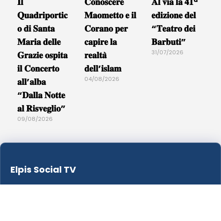
𝐈𝐥
𝐂𝐨𝐧𝐨𝐬𝐜𝐞𝐫𝐞
𝐀𝐥 𝐯𝐢𝐚 𝐥𝐚 𝟒𝟏ª
𝐐𝐮𝐚𝐝𝐫𝐢𝐩𝐨𝐫𝐭𝐢𝐜
𝐌𝐚𝐨𝐦𝐞𝐭𝐭𝐨 𝐞 𝐢𝐥
𝐞𝐝𝐢𝐳𝐢𝐨𝐧𝐞 𝐝𝐞𝐥
𝐨 𝐝𝐢 𝐒𝐚𝐧𝐭𝐚
𝐂𝐨𝐫𝐚𝐧𝐨 𝐩𝐞𝐫
“𝐓𝐞𝐚𝐭𝐫𝐨 𝐝𝐞𝐢
𝐌𝐚𝐫𝐢𝐚 𝐝𝐞𝐥𝐥𝐞
𝐜𝐚𝐩𝐢𝐫𝐞 𝐥𝐚
𝐁𝐚𝐫𝐛𝐮𝐭𝐢”
31/07/2026
𝐆𝐫𝐚𝐳𝐢𝐞 𝐨𝐬𝐩𝐢𝐭𝐚
𝐫𝐞𝐚𝐥𝐭𝐚̀
𝐢𝐥 𝐂𝐨𝐧𝐜𝐞𝐫𝐭𝐨
𝐝𝐞𝐥𝐥’𝐢𝐬𝐥𝐚𝐦
04/08/2026
𝐚𝐥𝐥’𝐚𝐥𝐛𝐚
“𝐃𝐚𝐥𝐥𝐚 𝐍𝐨𝐭𝐭𝐞
𝐚𝐥 𝐑𝐢𝐬𝐯𝐞𝐠𝐥𝐢𝐨”
09/08/2026
Elpis Social TV
Contatti:
mail@elpissocialtv.org