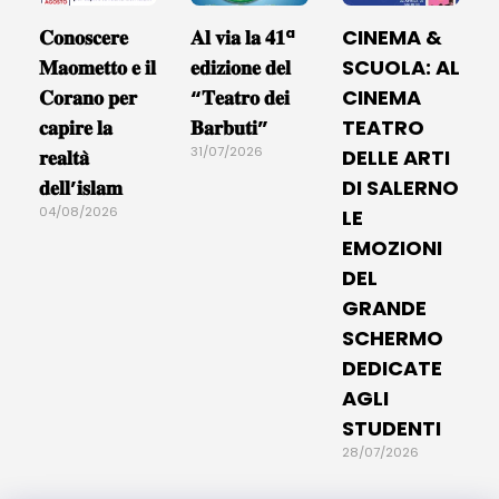
𝐂𝐨𝐧𝐨𝐬𝐜𝐞𝐫𝐞
𝐀𝐥 𝐯𝐢𝐚 𝐥𝐚 𝟒𝟏ª
CINEMA &
𝐌𝐚𝐨𝐦𝐞𝐭𝐭𝐨 𝐞 𝐢𝐥
𝐞𝐝𝐢𝐳𝐢𝐨𝐧𝐞 𝐝𝐞𝐥
SCUOLA: AL
𝐂𝐨𝐫𝐚𝐧𝐨 𝐩𝐞𝐫
“𝐓𝐞𝐚𝐭𝐫𝐨 𝐝𝐞𝐢
CINEMA
𝐜𝐚𝐩𝐢𝐫𝐞 𝐥𝐚
𝐁𝐚𝐫𝐛𝐮𝐭𝐢”
TEATRO
31/07/2026
𝐫𝐞𝐚𝐥𝐭𝐚̀
DELLE ARTI
𝐝𝐞𝐥𝐥’𝐢𝐬𝐥𝐚𝐦
DI SALERNO
04/08/2026
LE
EMOZIONI
DEL
GRANDE
SCHERMO
DEDICATE
AGLI
STUDENTI
28/07/2026