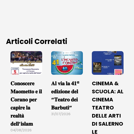
Articoli Correlati
𝐂𝐨𝐧𝐨𝐬𝐜𝐞𝐫𝐞
𝐀𝐥 𝐯𝐢𝐚 𝐥𝐚 𝟒𝟏ª
CINEMA &
𝐌𝐚𝐨𝐦𝐞𝐭𝐭𝐨 𝐞 𝐢𝐥
𝐞𝐝𝐢𝐳𝐢𝐨𝐧𝐞 𝐝𝐞𝐥
SCUOLA: AL
𝐂𝐨𝐫𝐚𝐧𝐨 𝐩𝐞𝐫
“𝐓𝐞𝐚𝐭𝐫𝐨 𝐝𝐞𝐢
CINEMA
𝐜𝐚𝐩𝐢𝐫𝐞 𝐥𝐚
𝐁𝐚𝐫𝐛𝐮𝐭𝐢”
TEATRO
31/07/2026
𝐫𝐞𝐚𝐥𝐭𝐚̀
DELLE ARTI
𝐝𝐞𝐥𝐥’𝐢𝐬𝐥𝐚𝐦
DI SALERNO
04/08/2026
LE