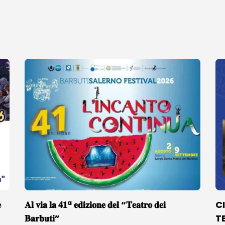

𝐀𝐥 𝐯𝐢𝐚 𝐥𝐚 𝟒𝟏ª 𝐞𝐝𝐢𝐳𝐢𝐨𝐧𝐞 𝐝𝐞𝐥 “𝐓𝐞𝐚𝐭𝐫𝐨 𝐝𝐞𝐢
C
𝐁𝐚𝐫𝐛𝐮𝐭𝐢”
T