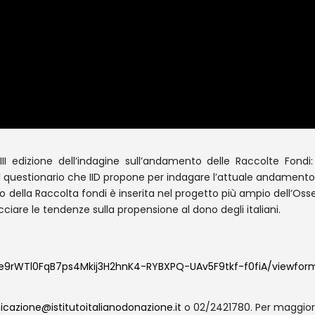
XIII edizione dell’indagine sull’andamento delle Raccolte Fondi
il questionario che IID propone per indagare l’attuale andamento 
nto della Raccolta fondi è inserita nel progetto più ampio dell’Os
acciare le tendenze sulla propensione al dono degli italiani.
Se9rWTl0FqB7ps4Mkij3H2hnK4-RYBXPQ-UAv5F9tkf-f0fiA/viewfor
cazione@istitutoitalianodonazione.it
o 02/2421780. Per maggior