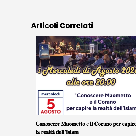
Articoli Correlati
𝐂𝐨𝐧𝐨𝐬𝐜𝐞𝐫𝐞 𝐌𝐚𝐨𝐦𝐞𝐭𝐭𝐨 𝐞 𝐢𝐥 𝐂𝐨𝐫𝐚𝐧𝐨 𝐩𝐞𝐫 𝐜𝐚𝐩𝐢𝐫
𝐥𝐚 𝐫𝐞𝐚𝐥𝐭𝐚̀ 𝐝𝐞𝐥𝐥’𝐢𝐬𝐥𝐚𝐦