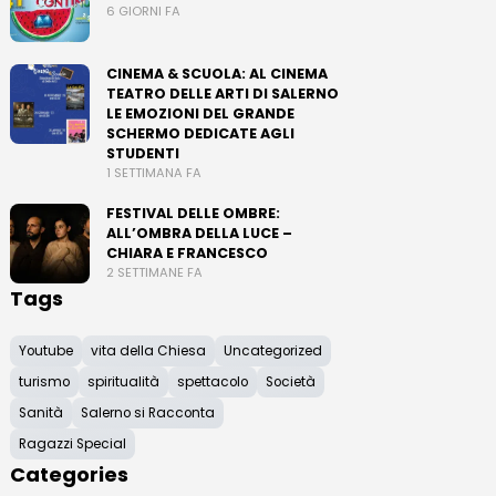
6 GIORNI FA
CINEMA & SCUOLA: AL CINEMA
TEATRO DELLE ARTI DI SALERNO
LE EMOZIONI DEL GRANDE
SCHERMO DEDICATE AGLI
STUDENTI
1 SETTIMANA FA
FESTIVAL DELLE OMBRE:
ALL’OMBRA DELLA LUCE –
CHIARA E FRANCESCO
2 SETTIMANE FA
Tags
Youtube
vita della Chiesa
Uncategorized
turismo
spiritualità
spettacolo
Società
Sanità
Salerno si Racconta
Ragazzi Special
Categories