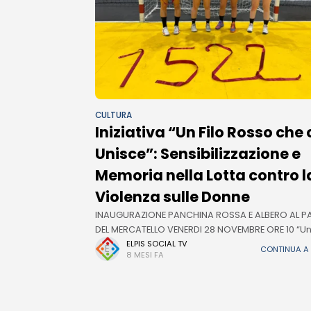
CULTURA
Iniziativa “Un Filo Rosso che 
Unisce”: Sensibilizzazione e
Memoria nella Lotta contro l
Violenza sulle Donne
INAUGURAZIONE PANCHINA ROSSA E ALBERO AL 
DEL MERCATELLO VENERDI 28 NOVEMBRE ORE 10 “Un 
Rosso che ci Unisce” è il progetto attraverso il qu
ELPIS SOCIAL TV
CONTINUA A
8 MESI FA
Comune di Salerno