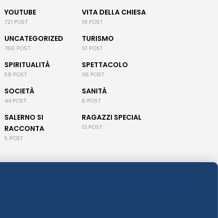
YOUTUBE
VITA DELLA CHIESA
721 POST
19 POST
UNCATEGORIZED
TURISMO
766 POST
10 POST
SPIRITUALITÀ
SPETTACOLO
58 POST
36 POST
SOCIETÀ
SANITÀ
44 POST
6 POST
SALERNO SI
RAGAZZI SPECIAL
13 POST
RACCONTA
5 POST