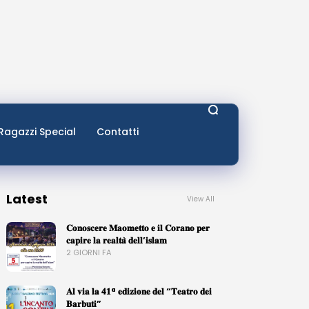
Ragazzi Special
Contatti
Latest
View All
𝐂𝐨𝐧𝐨𝐬𝐜𝐞𝐫𝐞 𝐌𝐚𝐨𝐦𝐞𝐭𝐭𝐨 𝐞 𝐢𝐥 𝐂𝐨𝐫𝐚𝐧𝐨 𝐩𝐞𝐫
𝐜𝐚𝐩𝐢𝐫𝐞 𝐥𝐚 𝐫𝐞𝐚𝐥𝐭𝐚̀ 𝐝𝐞𝐥𝐥’𝐢𝐬𝐥𝐚𝐦
2 GIORNI FA
𝐀𝐥 𝐯𝐢𝐚 𝐥𝐚 𝟒𝟏ª 𝐞𝐝𝐢𝐳𝐢𝐨𝐧𝐞 𝐝𝐞𝐥 “𝐓𝐞𝐚𝐭𝐫𝐨 𝐝𝐞𝐢
𝐁𝐚𝐫𝐛𝐮𝐭𝐢”