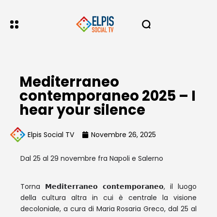
Mediterraneo
contemporaneo 2025 – I
hear your silence
Elpis Social TV
Novembre 26, 2025
Dal 25 al 29 novembre fra Napoli e Salerno
Torna 𝗠𝗲𝗱𝗶𝘁𝗲𝗿𝗿𝗮𝗻𝗲𝗼 𝗰𝗼𝗻𝘁𝗲𝗺𝗽𝗼𝗿𝗮𝗻𝗲𝗼, il luogo
della cultura altra in cui è centrale la visione
decoloniale, a cura di Maria Rosaria Greco, dal 25 al