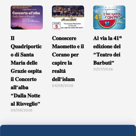
𝐈𝐥
𝐂𝐨𝐧𝐨𝐬𝐜𝐞𝐫𝐞
𝐀𝐥 𝐯𝐢𝐚 𝐥𝐚 𝟒𝟏ª
𝐐𝐮𝐚𝐝𝐫𝐢𝐩𝐨𝐫𝐭𝐢𝐜
𝐌𝐚𝐨𝐦𝐞𝐭𝐭𝐨 𝐞 𝐢𝐥
𝐞𝐝𝐢𝐳𝐢𝐨𝐧𝐞 𝐝𝐞𝐥
𝐨 𝐝𝐢 𝐒𝐚𝐧𝐭𝐚
𝐂𝐨𝐫𝐚𝐧𝐨 𝐩𝐞𝐫
“𝐓𝐞𝐚𝐭𝐫𝐨 𝐝𝐞𝐢
𝐌𝐚𝐫𝐢𝐚 𝐝𝐞𝐥𝐥𝐞
𝐜𝐚𝐩𝐢𝐫𝐞 𝐥𝐚
𝐁𝐚𝐫𝐛𝐮𝐭𝐢”
31/07/2026
𝐆𝐫𝐚𝐳𝐢𝐞 𝐨𝐬𝐩𝐢𝐭𝐚
𝐫𝐞𝐚𝐥𝐭𝐚̀
𝐢𝐥 𝐂𝐨𝐧𝐜𝐞𝐫𝐭𝐨
𝐝𝐞𝐥𝐥’𝐢𝐬𝐥𝐚𝐦
04/08/2026
𝐚𝐥𝐥’𝐚𝐥𝐛𝐚
“𝐃𝐚𝐥𝐥𝐚 𝐍𝐨𝐭𝐭𝐞
𝐚𝐥 𝐑𝐢𝐬𝐯𝐞𝐠𝐥𝐢𝐨”
09/08/2026